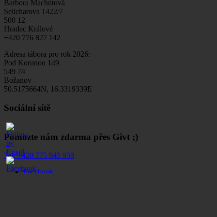
Barbora Machútová
Selicharova 1422/7
500 12
Hradec Králové
+420 776 827 142
Adresa tábora pro rok 2026:
Pod Korunou 149
549 74
Božanov
50.5175664N, 16.3319339E
Sociální sítě
Pomozte nám zdarma přes Givt ;)
Tel:
+420 775 945 959
Facebook
0
Instagram
YouTube
E-mail
© Bude veget, z.s.. Všechna práva vyhrazena.