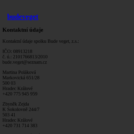
budeveget
Kontaktní údaje
Kontaktní údaje spolku Bude veget, z.s.:
IČO: 08913218
č. ú.: 2101766813/2010
bude.veget@seznam.cz
Martina Poláková
Markovická 651/28
500 03
Hradec Králové
+420 775 945 959
Zbyněk Zejda
K Sokolovně 244/7
503 41
Hradec Králové
+420 731 714 383