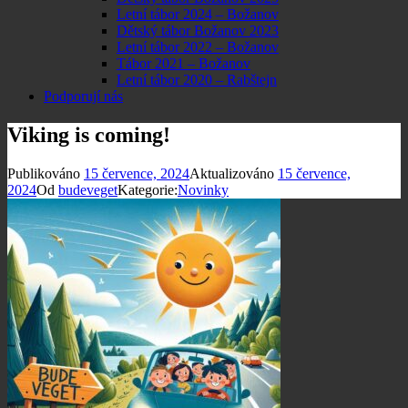
Letní tábor 2024 – Božanov
Dětský tábor Božanov 2023
Letní tábor 2022 – Božanov
Tábor 2021 – Božanov
Letní tábor 2020 – Rabštejn
Podporují nás
Viking is coming!
Publikováno
15 července, 2024
Aktualizováno
15 července,
2024
Od
budeveget
Kategorie:
Novinky