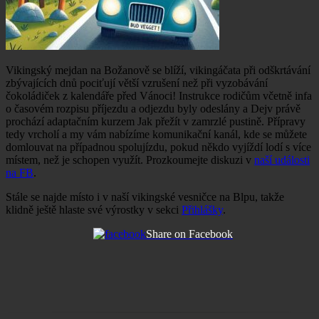
Vikingský mejdan na Božanově se blíží, vikingáčata při odškrtávání
zbývajících dnů pociťují větší vzrušení než při vyzobávání
čokoládiček z kalendáře před Vánoci! Instrukce rodičům včetně infa
o časovém rozpisu příjezdu a odjezdu byly odeslány a Dejv právě
prochází adaptačním kurzem Jak přežít v zamrzlé pustině. Přípravy
tedy vrcholí a my vám nabízíme komunikační kanál, kde se můžete
domlouvat na případnou spolujízdu, pokud někdo vyjíždí lodí s více
místem, než je schopen využít. Prozkoumejte diskuzi v
naší události
na FB
.
Stále se najde místo i v naší vikingské vesničce na Blpu, takže
klidně ještě hlaste své výrostky v sekci
Přihlášky
.
Share on Facebook