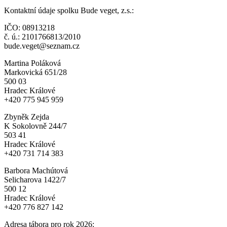
Kontaktní údaje spolku Bude veget, z.s.:
IČO: 08913218
č. ú.: 2101766813/2010
bude.veget@seznam.cz
Martina Poláková
Markovická 651/28
500 03
Hradec Králové
+420 775 945 959
Zbyněk Zejda
K Sokolovně 244/7
503 41
Hradec Králové
+420 731 714 383
Barbora Machútová
Selicharova 1422/7
500 12
Hradec Králové
+420 776 827 142
Adresa tábora pro rok 2026: