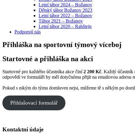
Letní tábor 2024 – Božanov
Dětský tábor Božanov 2023
Letní tábor 2022 – Božanov
Tábor 2021 – Božanov
Letní tábor 2020 – Rabštejn
Podporují nás
Přihláška na sportovní týmový víceboj
Startovné a přihláška na akci
Startovné pro každého účastníka akce činí
2 200 Kč
. Každý účastník 
odpovědí ve formuláři by měl dotyčnému přijít na emailovou adresu 
Pokud s nikým do týmu domluven nejsi, můžeme tě s někým po doml
Přihlašovací formulář
Kontaktní údaje