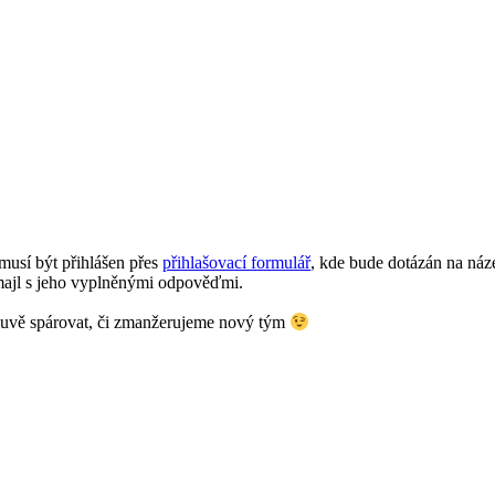
musí být přihlášen přes
přihlašovací formulář
, kde bude dotázán na náz
majl s jeho vyplněnými odpověďmi.
uvě spárovat, či zmanžerujeme nový tým