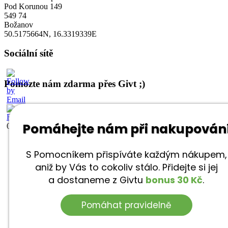
Pod Korunou 149
549 74
Božanov
50.5175664N, 16.3319339E
Sociální sítě
Pomozte nám zdarma přes Givt ;)
0