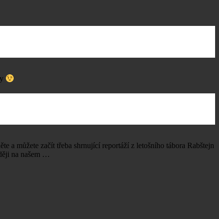
ky
e a můžete začít třeba shrnující reportáží z letošního tábora Rabštejn
zději na našem …