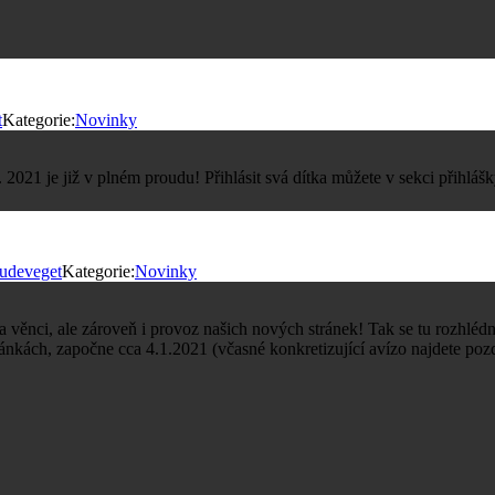
t
Kategorie:
Novinky
. 2021 je již v plném proudu! Přihlásit svá dítka můžete v sekci přihláš
udeveget
Kategorie:
Novinky
věnci, ale zároveň i provoz našich nových stránek! Tak se tu rozhlédnět
ránkách, započne cca 4.1.2021 (včasné konkretizující avízo najdete po