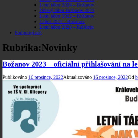
Letní tábor 2024 – Božanov
Dětský tábor Božanov 2023
Letní tábor 2022 – Božanov
Tábor 2021 – Božanov
Letní tábor 2020 – Rabštejn
Podporují nás
Rubrika:
Novinky
Božanov 2023 – oficiální přihlašování na le
Publikováno
16 prosince, 2022
Aktualizováno
16 prosince, 2022
Od
b