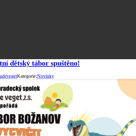
tní dětský tábor spuštěno!
udeveget
Kategorie:
Novinky