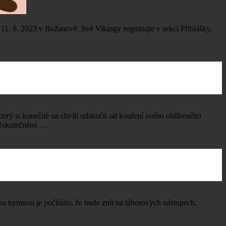
do 11. 8. 2023 v Božanově. Své Vikingy registrujte v sekci Přihlášky,
erý si konečně na chvíli odskočil od kouření svého oblíbeného
i Uskutečněné …
u hymnou je počítáno, že bude znít na táborových nástupech,