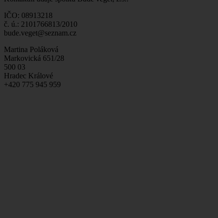
IČO: 08913218
č. ú.: 2101766813/2010
bude.veget@seznam.cz
Martina Poláková
Markovická 651/28
500 03
Hradec Králové
+420 775 945 959
Zbyněk Zejda
K Sokolovně 244/7
503 41
Hradec Králové
+420 731 714 383
Barbora Machútová
Selicharova 1422/7
500 12
Hradec Králové
+420 776 827 142
Adresa tábora pro rok 2026:
Pod Korunou 149