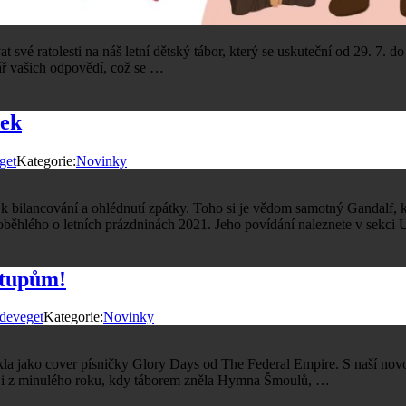
t své ratolesti na náš letní dětský tábor, který se uskuteční od 29. 7. 
mář vašich odpovědí, což se …
nek
get
Kategorie:
Novinky
bilancování a ohlédnutí zpátky. Toho si je vědom samotný Gandalf, kt
 proběhlého o letních prázdninách 2021. Jeho povídání naleznete v sekc
stupům!
deveget
Kategorie:
Novinky
la jako cover písničky Glory Days od The Federal Empire. S naší novo
Ale i z minulého roku, kdy táborem zněla Hymna Šmoulů, …